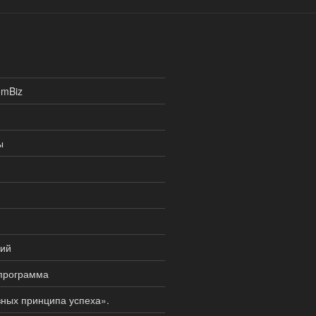
omBiz
ы
ций
 программа
вных принципа успеха».