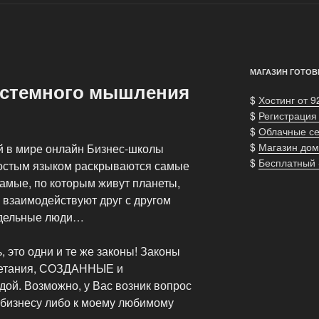
МАГАЗИН ГОТОВ
истемного мышления
$
Хостинг от 9
$
Регистрация
$
Облачные с
$
Магазин дом
й в мире онлайн Бизнес-школы
$
Бесплатный
ростым языком раскрываются самые
самые, по которым живут планеты,
взаимодействуют друг с другом
тдельные люди…
ь, это одни и те же законы! Законы
ветания, СОЗДАННЫЕ и
. Возможно, у Вас возник вопрос
 бизнесу либо к моему любимому