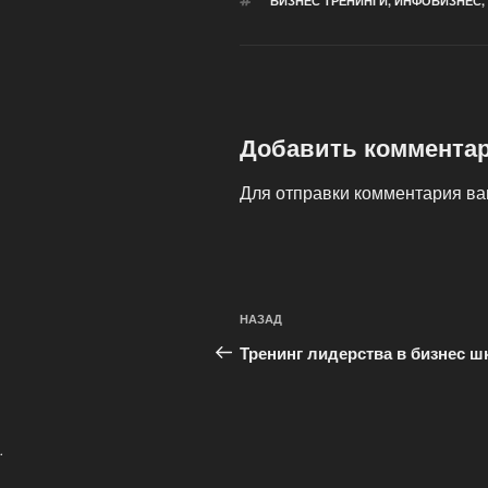
МЕТКИ
БИЗНЕС ТРЕНИНГИ
,
ИНФОБИЗНЕС
,
Добавить коммента
Для отправки комментария в
Навигация
Предыдущая
НАЗАД
по
запись:
Тренинг лидерства в бизнес ш
записям
.