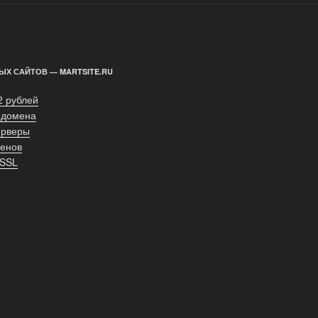
ЫХ САЙТОВ — MARTSITE.RU
2 рублей
 домена
ерверы
енов
 SSL