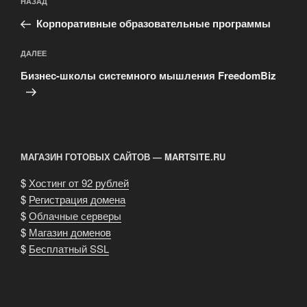
Предыдущая
НАЗАД
по
запись:
записям
Корпоративные образовательные программы
Следующая
ДАЛЕЕ
запись
Бизнес-школы системного мышления FreedomBiz
МАГАЗИН ГОТОВЫХ САЙТОВ — MARTSITE.RU
$
Хостинг от 92 рублей
$
Регистрация домена
$
Облачные серверы
$
Магазин доменов
$
Бесплатный SSL