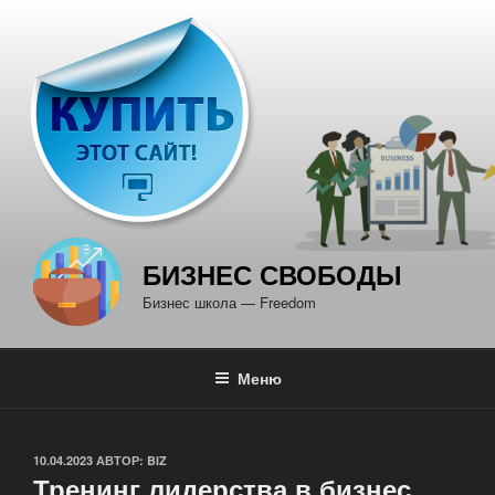
Перейти
к
содержимому
БИЗНЕС СВОБОДЫ
Бизнес школа — Freedom
Меню
ОПУБЛИКОВАНО
10.04.2023
АВТОР:
BIZ
Тренинг лидерства в бизнес