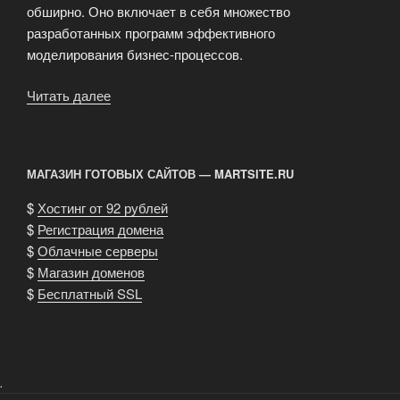
обширно. Оно включает в себя множество
разработанных программ эффективного
моделирования бизнес-процессов.
Читать далее
«Бизнес-
консультации:
неотьемлемая
часть
МАГАЗИН ГОТОВЫХ САЙТОВ — MARTSITE.RU
ведения
успешного
$
Хостинг от 92 рублей
бизнеса»
$
Регистрация домена
$
Облачные серверы
$
Магазин доменов
$
Бесплатный SSL
.