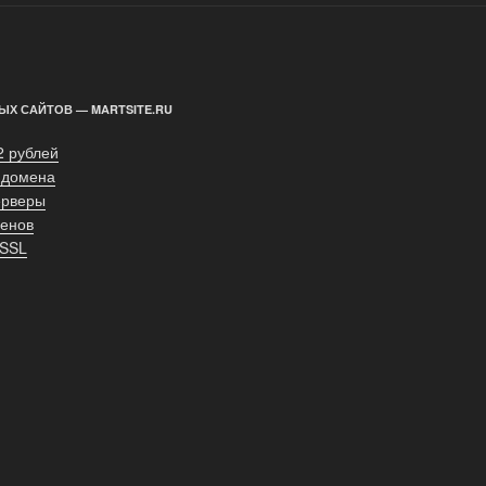
ЫХ САЙТОВ — MARTSITE.RU
2 рублей
 домена
ерверы
енов
 SSL