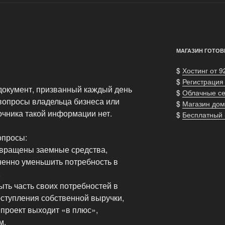
МАГАЗИН ГОТОВ
$
Хостинг от 9
$
Регистрация
документ, призванный каждый день
$
Облачные с
 вопросы владельца бизнеса или
$
Магазин дом
очника такой информации нет.
$
Бесплатный
опросы:
возвращены заемные средства,
зненно уменьшить потребность в
,
ыть часть своих потребностей в
оступления собственной выручки,
проект выходит «в плюс»,
м,