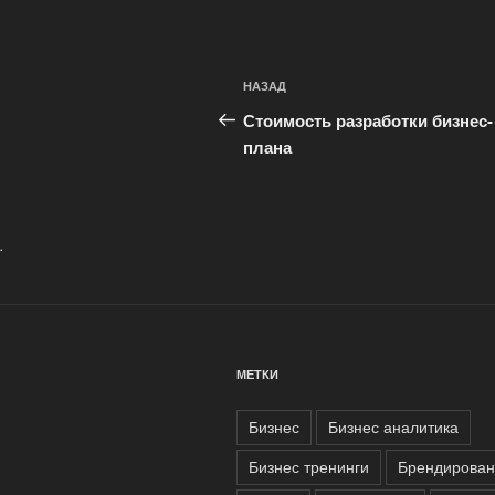
Навигация
Предыдущая
НАЗАД
по
запись:
Стоимость разработки бизнес-
записям
плана
.
МЕТКИ
Бизнес
Бизнес аналитика
Бизнес тренинги
Брендирован