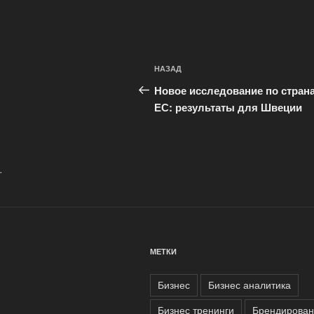
Навигация
Предыдущая
НАЗАД
по
запись:
Новое исследование по стран
записям
ЕС: результаты для Швеции
.
МЕТКИ
Бизнес
Бизнес аналитика
Бизнес тренинги
Брендирован