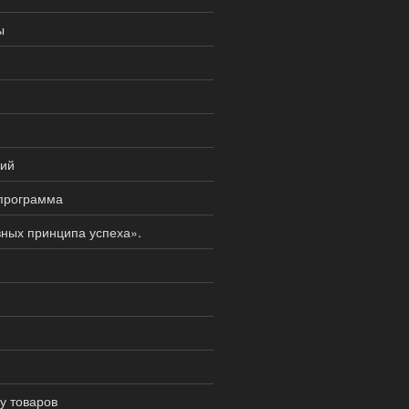
ы
ций
 программа
вных принципа успеха».
у товаров