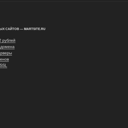
ЫХ САЙТОВ — MARTSITE.RU
2 рублей
 домена
ерверы
енов
 SSL