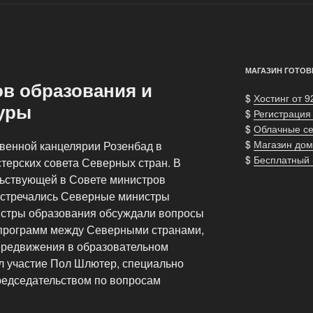
МАГАЗИН ГОТОВ
в образования и
$
Хостинг от 9
уры
$
Регистрация
$
Облачные с
$
Магазин дом
твенной канцелярии Розенбад в
$
Бесплатный
терских совета Северных стран. В
льствующей в Совете министров
 встречались Северные министры
истры образования обсуждали вопросы
программ между Северными странами,
ередвижения в образовательном
ал участие Пол Шлютер, специально
едседательством по вопросам