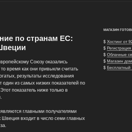
МАГАЗИН ГОТОВ
ние по странам ЕС:
$
Хостинг от 9
Швеции
$
Регистрация
$
Облачные с
$
Магазин дом
 Европейскому Союзу оказались
$
Бесплатный
то время как они привыкли считать
огатых, результаты исследования
 один из самых низких показателей по
Этот показатель ниже только в
.
ы являются главными получателями
к Швеция входит в число семи главных
за.