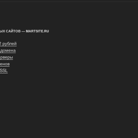
ЫХ САЙТОВ — MARTSITE.RU
2 рублей
 домена
ерверы
енов
 SSL