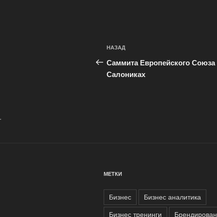
Навигация
Предыдущая
НАЗАД
по
запись:
Саммита Европейского Союза
записям
Салониках
.
МЕТКИ
Бизнес
Бизнес аналитика
Бизнес тренинги
Брендирован