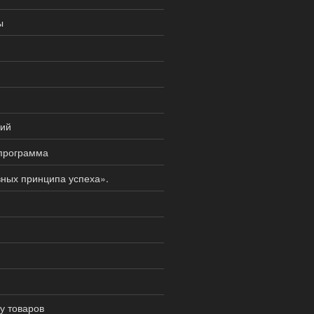
ы
ций
 программа
вных принципа успеха».
у товаров