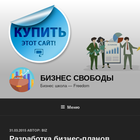
Перейти
к
содержимому
БИЗНЕС СВОБОДЫ
Бизнес школа — Freedom
Меню
ОПУБЛИКОВАНО
31.03.2015
АВТОР:
BIZ
Разработка бизнес-планов