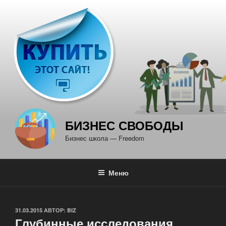
Перейти
к
содержимому
БИЗНЕС СВОБОДЫ
Бизнес школа — Freedom
Меню
ОПУБЛИКОВАНО
31.03.2015
АВТОР:
BIZ
Глубинные исследования