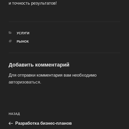
и точность результатов!
РУБРИКИ
УСЛУГИ
МЕТКИ
РЫНОК
Добавить комментарий
Для отправки комментария вам необходимо
авторизоваться
.
Навигация
Предыдущая
НАЗАД
по
запись:
записям
Разработка бизнес-планов